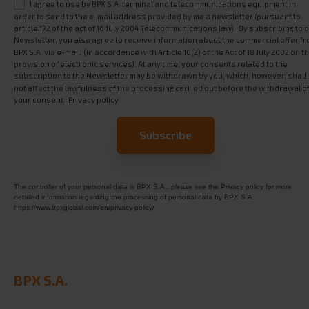
I agree to use by BPX S.A. terminal and telecommunications equipment in
order to send to the e-mail address provided by me a newsletter (pursuant to
article 172 of the act of 16 July 2004 Telecommunications law). By subscribing to 
Newsletter, you also agree to receive information about the commercial offer f
BPX S.A. via e-mail. (in accordance with Article 10(2) of the Act of 18 July 2002 on t
provision of electronic services). At any time, your consents related to the
subscription to the Newsletter may be withdrawn by you, which, however, shall
not affect the lawfulness of the processing carried out before the withdrawal o
your consent.
Privacy policy
The controller of your personal data is BPX S.A., please see the Privacy policy for more
detailed information regarding the processing of personal data by BPX S.A.
https://www.bpxglobal.com/en/privacy-policy/
BPX S.A.