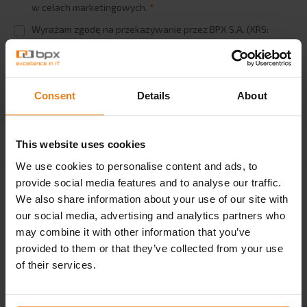
w celach marketingowych.
*
Logistics
Automotive
Wyrażam zgodę na przekazywanie przez BPX S.A. (KRS:
0000274149) udostępnionych przeze mnie danych
Retail
osobowych partnerom handlowym BPX S.A.
*
e-commerce
CHECK ALL
HR
Consent
Details
About
Controling
Administratorem Twoich danych osobowych jest BPX
S.A. (KRS: 0000274149), a szerszą informację o
CASE STUDIES
This website uses cookies
przetwarzaniu danych osobowych przez BPX S.A.
możesz znaleźć w
Polityce Prywatności.
We use cookies to personalise content and ads, to
BPX ACADEMY
provide social media features and to analyse our traffic.
Webinar
We also share information about your use of our site with
our social media, advertising and analytics partners who
Training
may combine it with other information that you’ve
Encyclopedia
provided to them or that they’ve collected from your use
Cooperation with universities
of their services.
BLOG