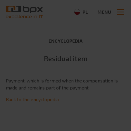
PL
MENU
ENCYCLOPEDIA
ABOUT US
Residual item
About us
Search
News
for:
Payment, which is formed when the compensation is
CSR
made and remains part of the payment.
Partners
Media
Back to the encyclopedia
OFFER
ERP