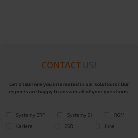
SAP
SAP S/4HANA
Mergers and Acquisitions
Infor
enova365
Teta
Teta HR
CONTACT
US!
Teta ME
Triva
Let’s talk! Are you interested in our solutions? Our
BI SYSTEMS
experts are happy to answer all of your questions.
Qlik
HR Vizion Pro
Systemy ERP
Systemy BI
RGM
Power BI
Kariera
CSR
Inne
Semarchy