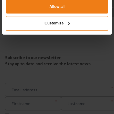
CAREER
Allow all
CONTACT
Customize
Subscribe to our newsletter
Stay up to date and receive the latest news
*
*
*