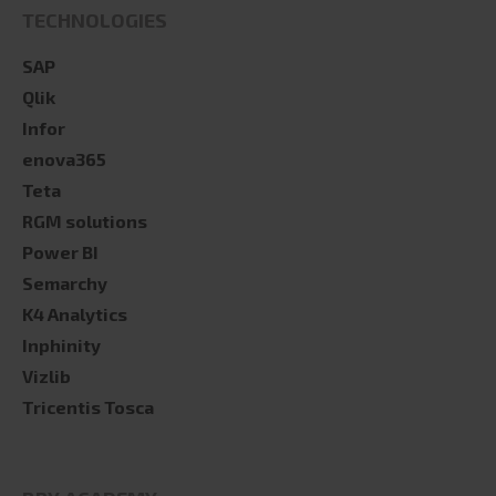
TECHNOLOGIES
SAP
Qlik
Infor
enova365
Teta
RGM solutions
Power BI
Semarchy
K4 Analytics
Inphinity
Vizlib
Tricentis Tosca