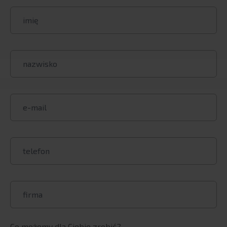
K4 Analytics
Inphinity
Vizlib
Snowflake
Proof of concept
BI Outsourcing
BI Smart City solutions
RGM SOLUTIONS
Products
Global coverage
Consulting services
Visualfabriq
SERVICES
ERP Systems
Co możemy dla Ciebie zrobić?
SAP: proprietary solutions