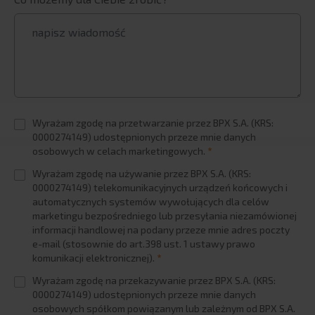
BPX Banking eXcellence
BPX Strategic Data Connectors
Revenue Growth Managament solutions
BI systems
Master data management
Wyrażam zgodę na przetwarzanie przez BPX S.A. (KRS:
Planning and budgeting in Qlik
0000274149) udostępnionych przeze mnie danych
Tricentis Tosca
osobowych w celach marketingowych.
*
Cloud-based and SaaS solutions
Wyrażam zgodę na używanie przez BPX S.A. (KRS:
0000274149) telekomunikacyjnych urządzeń końcowych i
Training
automatycznych systemów wywołujących dla celów
INDUSTRIES
marketingu bezpośredniego lub przesyłania niezamówionej
informacji handlowej na podany przeze mnie adres poczty
FMCG
e-mail (stosownie do art.398 ust. 1 ustawy prawo
komunikacji elektronicznej).
*
Manufacturing
Wyrażam zgodę na przekazywanie przez BPX S.A. (KRS:
Finances
0000274149) udostępnionych przeze mnie danych
Industry
osobowych spółkom powiązanym lub zależnym od BPX S.A.