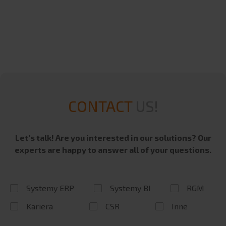
SAP
SAP S/4HANA
Mergers and Acquisitions
Infor
enova365
Teta
Teta HR
CONTACT
US!
Teta ME
Triva
Let’s talk! Are you interested in our solutions? Our
BI SYSTEMS
experts are happy to answer all of your questions.
Qlik
HR Vizion Pro
Systemy ERP
Systemy BI
RGM
Power BI
Kariera
CSR
Inne
Semarchy