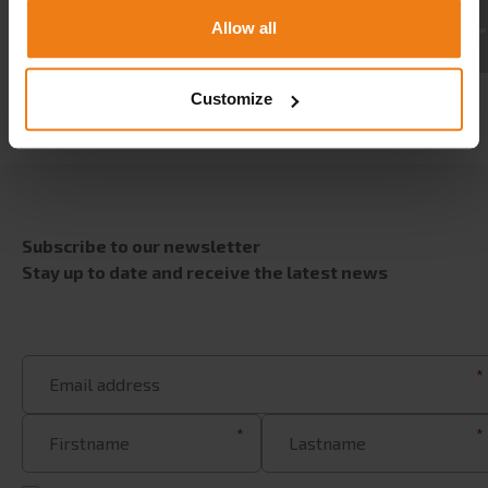
CAREER
Allow all
CONTACT
Customize
Subscribe to our newsletter
Stay up to date and receive the latest news
*
*
*