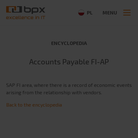
PL
MENU
ENCYCLOPEDIA
ABOUT US
Accounts Payable FI-AP
About us
Search
News
for:
SAP FI area, where there is a record of economic events
CSR
arising from the relationship with vendors.
Partners
Media
Back to the encyclopedia
OFFER
ERP