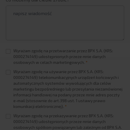
BPX Banking eXcellence
BPX Strategic Data Connectors
Revenue Growth Managament solutions
BI systems
Master data management
Wyrażam zgodę na przetwarzanie przez BPX S.A. (KRS:
Planning and budgeting in Qlik
0000274149) udostępnionych przeze mnie danych
Tricentis Tosca
osobowych w celach marketingowych.
*
Cloud-based and SaaS solutions
Wyrażam zgodę na używanie przez BPX S.A. (KRS:
0000274149) telekomunikacyjnych urządzeń końcowych i
Training
automatycznych systemów wywołujących dla celów
INDUSTRIES
marketingu bezpośredniego lub przesyłania niezamówionej
informacji handlowej na podany przeze mnie adres poczty
FMCG
e-mail (stosownie do art.398 ust. 1 ustawy prawo
komunikacji elektronicznej).
*
Manufacturing
Wyrażam zgodę na przekazywanie przez BPX S.A. (KRS:
Finances
0000274149) udostępnionych przeze mnie danych
Industry
osobowych spółkom powiązanym lub zależnym od BPX S.A.