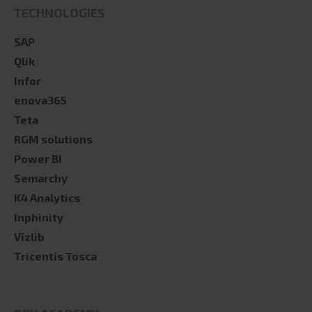
TECHNOLOGIES
SAP
Qlik
Infor
enova365
Teta
RGM solutions
Power BI
Semarchy
K4 Analytics
Inphinity
Vizlib
Tricentis Tosca