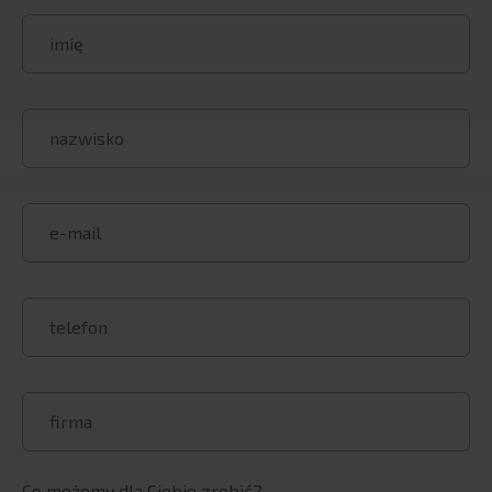
K4 Analytics
Inphinity
Vizlib
Snowflake
Proof of concept
BI Outsourcing
BI Smart City solutions
RGM SOLUTIONS
Products
Global coverage
Consulting services
Visualfabriq
SERVICES
ERP Systems
Co możemy dla Ciebie zrobić?
SAP: proprietary solutions