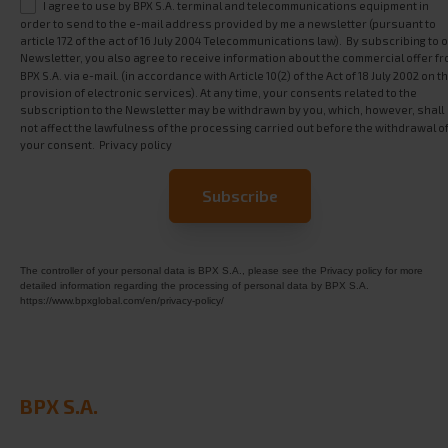
I agree to use by BPX S.A. terminal and telecommunications equipment in
order to send to the e-mail address provided by me a newsletter (pursuant to
article 172 of the act of 16 July 2004 Telecommunications law). By subscribing to 
Newsletter, you also agree to receive information about the commercial offer f
BPX S.A. via e-mail. (in accordance with Article 10(2) of the Act of 18 July 2002 on t
provision of electronic services). At any time, your consents related to the
subscription to the Newsletter may be withdrawn by you, which, however, shall
not affect the lawfulness of the processing carried out before the withdrawal o
your consent.
Privacy policy
The controller of your personal data is BPX S.A., please see the Privacy policy for more
detailed information regarding the processing of personal data by BPX S.A.
https://www.bpxglobal.com/en/privacy-policy/
BPX S.A.