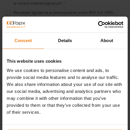
w celach marketingowych.
*
Logistics
Automotive
Wyrażam zgodę na przekazywanie przez BPX S.A. (KRS:
0000274149) udostępnionych przeze mnie danych
Retail
osobowych partnerom handlowym BPX S.A.
*
e-commerce
CHECK ALL
HR
Consent
Details
About
Controling
Administratorem Twoich danych osobowych jest BPX
S.A. (KRS: 0000274149), a szerszą informację o
CASE STUDIES
This website uses cookies
przetwarzaniu danych osobowych przez BPX S.A.
możesz znaleźć w
Polityce Prywatności.
We use cookies to personalise content and ads, to
BPX ACADEMY
provide social media features and to analyse our traffic.
Webinar
We also share information about your use of our site with
our social media, advertising and analytics partners who
Training
may combine it with other information that you’ve
Encyclopedia
provided to them or that they’ve collected from your use
Cooperation with universities
of their services.
BLOG