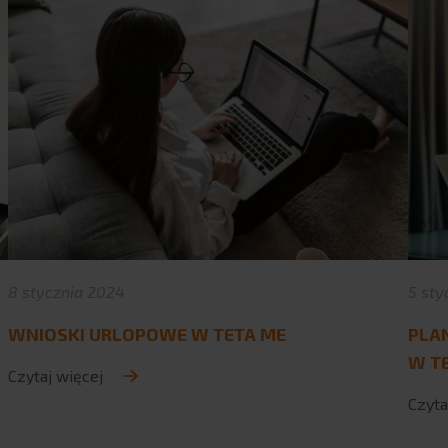
8 stycznia 2024
5 sty
WNIOSKI URLOPOWE W TETA ME
PLA
W T
Czytaj więcej
Czyta