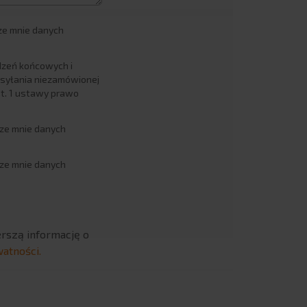
ze mnie danych
dzeń końcowych i
syłania niezamówionej
st. 1 ustawy prawo
ze mnie danych
ze mnie danych
rszą informację o
watności.