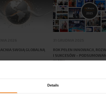
NIA 2026
31 GRUDNIA 2025
ACNIA SWOJĄ GLOBALNĄ
ROK PEŁEN INNOWACJI, ROZ
I SUKCESÓW – PODSUMOWAN
W BPX
ęcej
Czytaj więcej
Details
Zobacz więcej