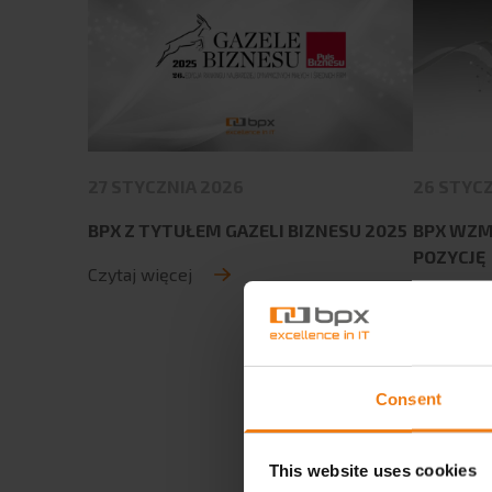
27 STYCZNIA 2026
26 STYCZ
BPX Z TYTUŁEM GAZELI BIZNESU 2025
BPX WZM
POZYCJĘ
Czytaj więcej
Czytaj wi
Consent
This website uses cookies