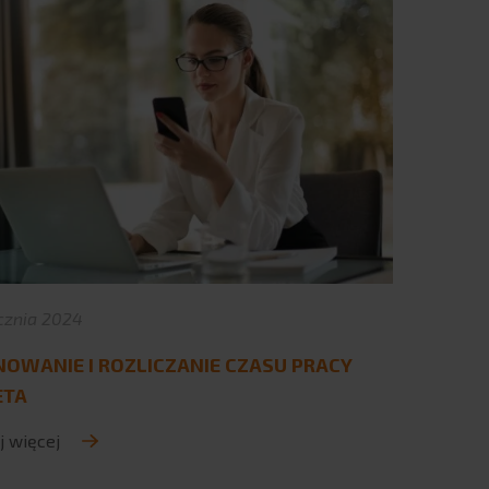
cznia 2024
NOWANIE I ROZLICZANIE CZASU PRACY
ETA
j więcej