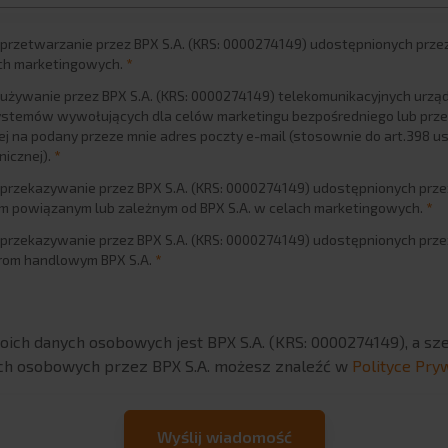
rzetwarzanie przez BPX S.A. (KRS: 0000274149) udostępnionych prze
ch marketingowych.
*
żywanie przez BPX S.A. (KRS: 0000274149) telekomunikacyjnych urzą
stemów wywołujących dla celów marketingu bezpośredniego lub prze
ej na podany przeze mnie adres poczty e-mail (stosownie do art.398 u
nicznej).
*
przekazywanie przez BPX S.A. (KRS: 0000274149) udostępnionych prze
 powiązanym lub zależnym od BPX S.A. w celach marketingowych.
*
przekazywanie przez BPX S.A. (KRS: 0000274149) udostępnionych prze
rom handlowym BPX S.A.
*
ich danych osobowych jest BPX S.A. (KRS: 0000274149), a sze
ch osobowych przez BPX S.A. możesz znaleźć w
Polityce Pry