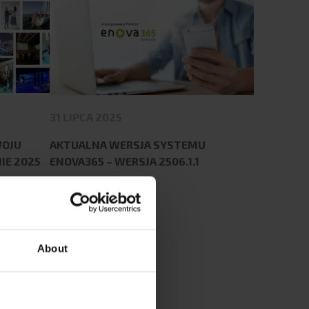
31 LIPCA 2025
WOJU
AKTUALNA WERSJA SYSTEMU
IE 2025
ENOVA365 – WERSJA 2506.1.1
Czytaj więcej
About