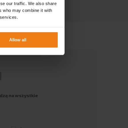
se our traffic. We also share
ers who may combine it with
 services.
Allow all
I
edzą na wszystkie