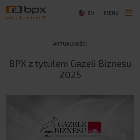
EN
MENU
AKTUALNOŚCI
O NAS
BPX z tytułem Gazeli Biznesu
O firmie
2025
Szukaj:
Aktualności
CSR
Partnerzy
Ogłoszenia
Media
OFERTA