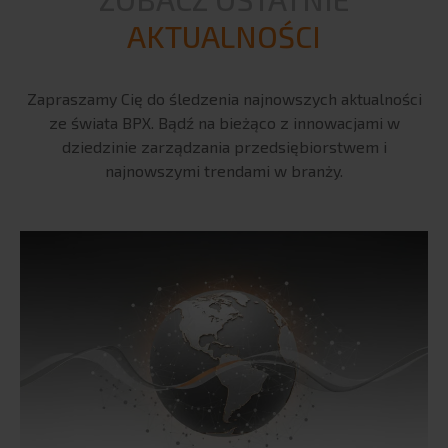
Produkcja
AKTUALNOŚCI
Finanse
Przemysł
Zapraszamy Cię do śledzenia najnowszych aktualności
Logistyka
ze świata BPX. Bądź na bieżąco z innowacjami w
Automotive
dziedzinie zarządzania przedsiębiorstwem i
Retail
najnowszymi trendami w branży.
e-commerce
HR
Kontroling
CASE STUDIES
AKADEMIA BPX
Webinary
Szkolenia
Encyklopedia