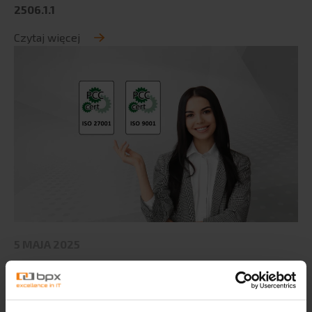
2506.1.1
Czytaj więcej
5 MAJA 2025
UZYSKALIŚMY MIĘDZYNARODOWE CERTYFIKATY ISO
Czytaj więcej