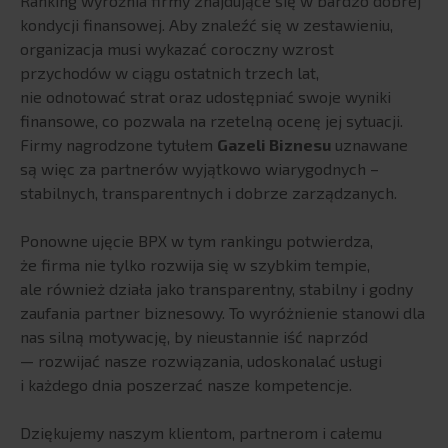
Ranking wyróżnia firmy znajdujące się w bardzo dobrej
HR Vizion Pro
kondycji finansowej. Aby znaleźć się w zestawieniu,
Power BI
organizacja musi wykazać coroczny wzrost
Semarchy
przychodów w ciągu ostatnich trzech lat,
K4 Analytics
nie odnotować strat oraz udostępniać swoje wyniki
finansowe, co pozwala na rzetelną ocenę jej sytuacji.
Inphinity
Firmy nagrodzone tytułem
Gazeli Biznesu
uznawane
Vizlib
są więc za partnerów wyjątkowo wiarygodnych –
Snowflake
stabilnych, transparentnych i dobrze zarządzanych.
Proof of concept
Ponowne ujęcie BPX w tym rankingu potwierdza,
BI Outsourcing
że firma nie tylko rozwija się w szybkim tempie,
BI Smart City solutions
ale również działa jako transparentny, stabilny i godny
ROZWIĄZANIA RGM
zaufania partner biznesowy. To wyróżnienie stanowi dla
nas silną motywację, by nieustannie iść naprzód
Visualfabriq
— rozwijać nasze rozwiązania, udoskonalać usługi
Produkty integracyjne
i każdego dnia poszerzać nasze kompetencje.
Globalny zasięg i doświadczenie
Dziękujemy naszym klientom, partnerom i całemu
Wsparcie eksperckie