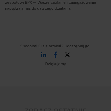
zespołowi BPX — Wasze zaufanie i zaangażowanie
USŁUGI
napędzają nas do dalszego działania.
Systemy ERP
SAP: autorskie rozwiązania
BPX Banking eXcellence
BPX Strategic Data Connectors
Rozwiązania Revenue Growth Managament
Spodobał Ci się artykuł? Udostępnij go!
Systemy BI
Zarządzanie danymi podstawowymi
Dziękujemy
Planowanie i budżetowanie w Qlik
Tricentis Tosca
Rozwiązania chmurowe i SaaS
Szkolenia
BRANŻE
FMCG
ZOBACZ OSTATNIE