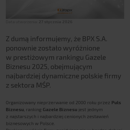
ERP
SAP
Data utworzenia:
27 stycznia 2026
SAP S/4HANA
Fuzje i przejęcia
Z dumą informujemy, że BPX S.A.
Infor
ponownie zostało wyróżnione
enova365
w prestiżowym rankingu Gazele
enova365 – Kadry i Płace
Biznesu 2025, obejmującym
BPX Smart Support Center
najbardziej dynamiczne polskie firmy
Teta
z sektora MŚP.
Teta HR
Teta ME
Triva
Organizowany nieprzerwanie od 2000 roku przez
Puls
PRODUKTY BI
Biznesu
, ranking
Gazele Biznesu
jest jednym
z najstarszych i najbardziej cenionych zestawień
Qlik
biznesowych w Polsce.