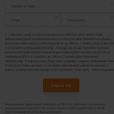
*
*
*
Wyrażam zgodę na wykorzystywanie przez BPX S.A. (KRS: 0000274149)
telekomunikacyjnych urządzeń końcowych w celu przesyłania Newslettera na podany
przeze mnie adres poczty e-mail (stosownie do art. 398 ust. 1 ustawy z dnia 12 lipca 20
r. prawo telekomunikacji elektronicznej). Zapisując się na nasz Newsletter wyrażasz
jednocześnie zgodę na otrzymywanie drogą e-mailową informacji dotyczących oferty
handlowej od BPX S.A. (zgodnie z art. 398 ust. 2 ustawy prawo komunikacji
elektronicznej). W każdym czasie Twoje zgody związane z zapisem na Newsletter mog
zostać przez Ciebie wycofane, co nie będzie miało jednakże wpływu na zgodność z
prawem przetwarzania dokonanego przed wycofaniem Twojej zgody.
Polityka prywatno
Administratorem Twoich danych osobowych jest BPX S.A. Informację o przetwarzaniu
danychosobowych przez BPX S.A. możesz znaleźć w polityce prywatności na stronie
https://www.bpxglobal.com/polityka-prywatnosci/