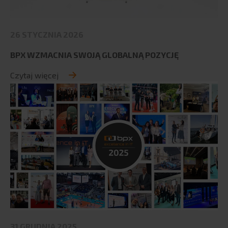
Współpraca z uczelniami
BLOG
26 STYCZNIA 2026
KARIERA
BPX WZMACNIA SWOJĄ GLOBALNĄ POZYCJĘ
KONTAKT
Czytaj więcej
31 GRUDNIA 2025