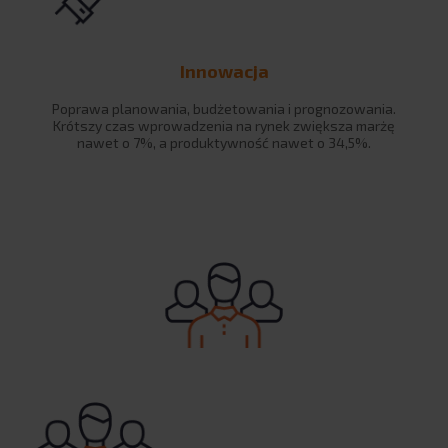
USŁUGI
Systemy ERP
Innowacja
SAP: autorskie rozwiązania
Poprawa planowania, budżetowania i prognozowania.
BPX Banking eXcellence
Krótszy czas wprowadzenia na rynek zwiększa marżę
nawet o 7%, a produktywność nawet o 34,5%.
BPX Strategic Data Connectors
Rozwiązania Revenue Growth Managament
Systemy BI
Zarządzanie danymi podstawowymi
Planowanie i budżetowanie w Qlik
Tricentis Tosca
Rozwiązania chmurowe i SaaS
Szkolenia
BRANŻE
FMCG