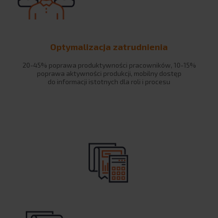
Produkcja
Finanse
Przemysł
Optymalizacja zatrudnienia
Logistyka
Automotive
20-45% poprawa produktywności pracowników, 10-15%
poprawa aktywności produkcji, mobilny dostęp
Retail
do informacji istotnych dla roli i procesu
e-commerce
HR
Kontroling
CASE STUDIES
AKADEMIA BPX
Webinary
Szkolenia
Encyklopedia