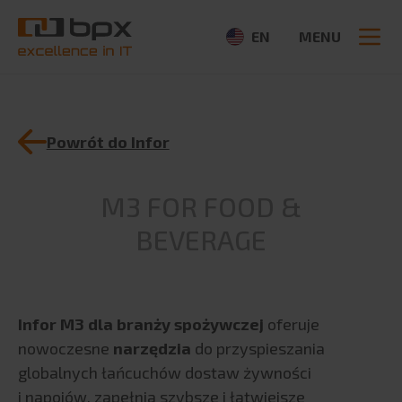
EN
MENU
Powrót do Infor
O NAS
O firmie
M3 FOR FOOD &
Szukaj:
Aktualności
BEVERAGE
CSR
Partnerzy
Ogłoszenia
Infor M3 dla branży spożywczej
oferuje
Media
nowoczesne
narzędzia
do przyspieszania
OFERTA
globalnych łańcuchów dostaw żywności
i napojów, zapełnia szybsze i łatwiejsze