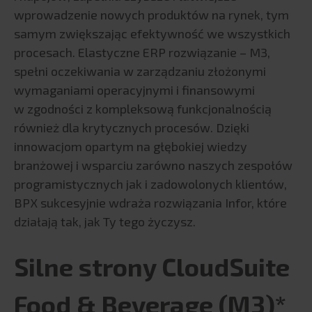
ERP
wprowadzenie nowych produktów na rynek, tym
samym zwiększając efektywność we wszystkich
SAP
procesach. Elastyczne ERP rozwiązanie – M3,
SAP S/4HANA
spełni oczekiwania w zarządzaniu złożonymi
Fuzje i przejęcia
wymaganiami operacyjnymi i finansowymi
Infor
w zgodności z kompleksową funkcjonalnością
enova365
również dla krytycznych procesów. Dzięki
enova365 – Kadry i Płace
innowacjom opartym na głębokiej wiedzy
BPX Smart Support Center
branżowej i wsparciu zarówno naszych zespołów
Teta
programistycznych jak i zadowolonych klientów,
Teta HR
BPX sukcesyjnie wdraża rozwiązania Infor, które
działają tak, jak Ty tego życzysz.
Teta ME
Triva
Silne strony CloudSuite
PRODUKTY BI
Qlik
Food & Beverage (M3)*