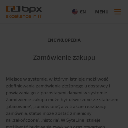
EN
MENU
ENCYKLOPEDIA
O NAS
Zamówienie zakupu
O firmie
Szukaj:
Aktualności
Miejsce w systemie, w którym istnieje możliwość
CSR
zdefiniowania zamówienia złożonego u dostawcy i
Partnerzy
powiązania go z pozostałymi danymi w systemie.
Ogłoszenia
Zamówienie zakupu może być utworzone ze statusem
Media
„planowane”, „zamówione”, a w trakcie reazlizacji
zamównia, status może zostać zmieniony
OFERTA
na „zakończone”, „historia”. W SyteLine istnieje
możliwość budowania zwykłych oraz otwartych