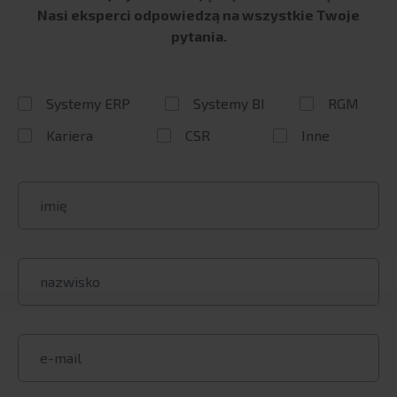
HR Vizion Pro
Nasi eksperci odpowiedzą na wszystkie Twoje
Power BI
pytania.
Semarchy
K4 Analytics
Systemy ERP
Systemy BI
RGM
Inphinity
Vizlib
Kariera
CSR
Inne
Snowflake
Proof of concept
BI Outsourcing
BI Smart City solutions
ROZWIĄZANIA RGM
Visualfabriq
Produkty integracyjne
Globalny zasięg i doświadczenie
Wsparcie eksperckie