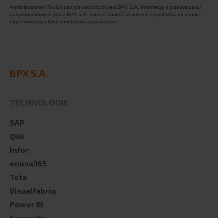
Administratorem Twoich danych osobowych jest BPX S.A. Informację o przetwarzaniu
danychosobowych przez BPX S.A. możesz znaleźć w polityce prywatności na stronie
https://www.bpxglobal.com/polityka-prywatnosci/
BPX S.A.
TECHNOLOGIE
SAP
Qlik
Infor
enova365
Teta
Visualfabriq
Power BI
Semarchy