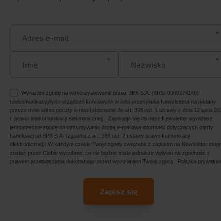
*
*
*
Wyrażam zgodę na wykorzystywanie przez BPX S.A. (KRS: 0000274149)
telekomunikacyjnych urządzeń końcowych w celu przesyłania Newslettera na podany
przeze mnie adres poczty e-mail (stosownie do art. 398 ust. 1 ustawy z dnia 12 lipca 20
r. prawo telekomunikacji elektronicznej). Zapisując się na nasz Newsletter wyrażasz
jednocześnie zgodę na otrzymywanie drogą e-mailową informacji dotyczących oferty
handlowej od BPX S.A. (zgodnie z art. 398 ust. 2 ustawy prawo komunikacji
elektronicznej). W każdym czasie Twoje zgody związane z zapisem na Newsletter mog
zostać przez Ciebie wycofane, co nie będzie miało jednakże wpływu na zgodność z
prawem przetwarzania dokonanego przed wycofaniem Twojej zgody.
Polityka prywatno