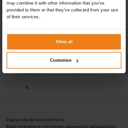
may combine it with other information that you’ve
Współpraca z uczelniami
provided to them or that they’ve collected from your use
of their services.
BLOG
KARIERA
Allow all
KONTAKT
Customize
Zapisz się do newslettera
Bądź na bieżąco i otrzymuj najnowsze aktualności