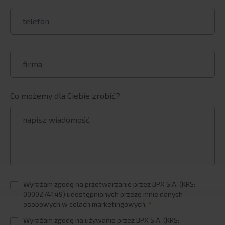
USŁUGI
Systemy ERP
SAP: autorskie rozwiązania
BPX Banking eXcellence
BPX Strategic Data Connectors
Rozwiązania Revenue Growth Managament
Co możemy dla Ciebie zrobić?
Systemy BI
Zarządzanie danymi podstawowymi
Planowanie i budżetowanie w Qlik
Tricentis Tosca
Rozwiązania chmurowe i SaaS
Szkolenia
Wyrażam zgodę na przetwarzanie przez BPX S.A. (KRS:
BRANŻE
0000274149) udostępnionych przeze mnie danych
osobowych w celach marketingowych.
*
FMCG
Wyrażam zgodę na używanie przez BPX S.A. (KRS: