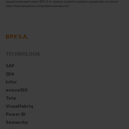
danychosobowych przez BPX S.A. możesz znaleźć w polityce prywatności na stronie
https://www.bpxglobal.com/polityka-prywatnosci/
BPX S.A.
TECHNOLOGIE
SAP
Qlik
Infor
enova365
Teta
Visualfabriq
Power BI
Semarchy