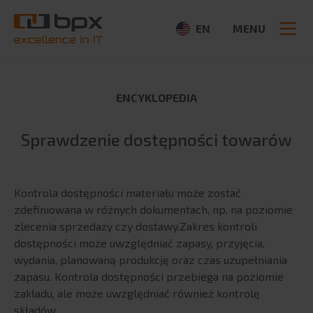
EN
MENU
ENCYKLOPEDIA
O NAS
Sprawdzenie dostępności towarów
O firmie
Szukaj:
Aktualności
Kontrola dostępności materiału może zostać
CSR
zdefiniowana w różnych dokumentach, np. na poziomie
Partnerzy
zlecenia sprzedaży czy dostawy.Zakres kontroli
Ogłoszenia
dostępności może uwzględniać zapasy, przyjęcia,
Media
wydania, planowaną produkcję oraz czas uzupełniania
zapasu. Kontrola dostępności przebiega na poziomie
OFERTA
zakładu, ale może uwzględniać również kontrolę
składów.