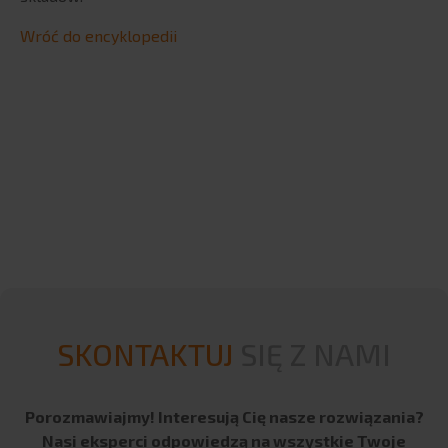
ERP
Wróć do encyklopedii
SAP
SAP S/4HANA
Fuzje i przejęcia
Infor
enova365
enova365 – Kadry i Płace
BPX Smart Support Center
Teta
Teta HR
Teta ME
SKONTAKTUJ
SIĘ Z NAMI
Triva
PRODUKTY BI
Porozmawiajmy! Interesują Cię nasze rozwiązania?
Qlik
Nasi eksperci odpowiedzą na wszystkie Twoje