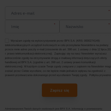
*
*
*
Wyrażam zgodę na wykorzystywanie przez BPX S.A. (KRS: 0000274149)
telekomunikacyjnych urządzeń końcowych w celu przesyłania Newslettera na podany
przeze mnie adres poczty e-mail (stosownie do art. 398 ust. 1 ustawy z dnia 12 lipca 20
r. prawo telekomunikacji elektronicznej). Zapisując się na nasz Newsletter wyrażasz
jednocześnie zgodę na otrzymywanie drogą e-mailową informacji dotyczących oferty
handlowej od BPX S.A. (zgodnie z art. 398 ust. 2 ustawy prawo komunikacji
elektronicznej). W każdym czasie Twoje zgody związane z zapisem na Newsletter mog
zostać przez Ciebie wycofane, co nie będzie miało jednakże wpływu na zgodność z
prawem przetwarzania dokonanego przed wycofaniem Twojej zgody.
Polityka prywatno
Administratorem Twoich danych osobowych jest BPX S.A. Informację o przetwarzaniu