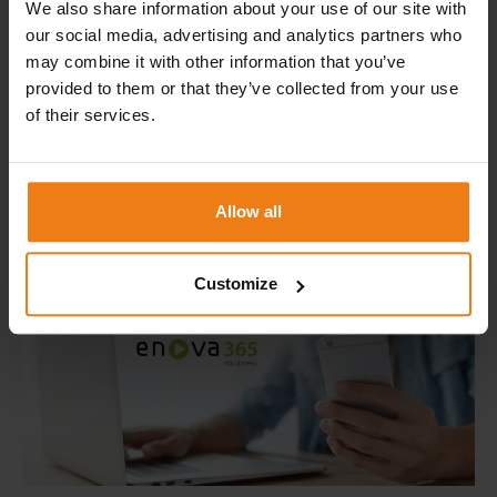
We also share information about your use of our site with
our social media, advertising and analytics partners who
may combine it with other information that you’ve
31 GRUDNIA 2025
provided to them or that they’ve collected from your use
of their services.
ROK PEŁEN INNOWACJI, ROZWOJU I SUKCESÓW –
PODSUMOWANIE 2025 W BPX
Czytaj więcej
Allow all
Customize