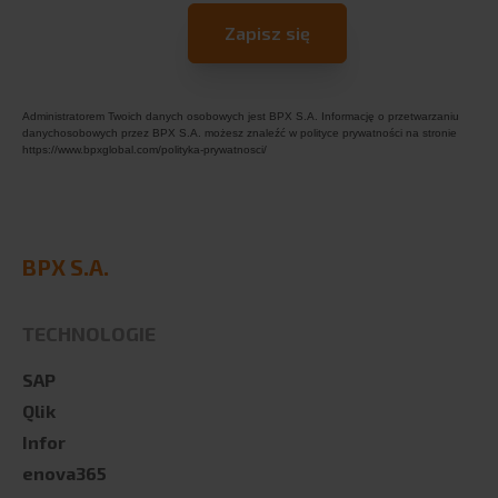
Administratorem Twoich danych osobowych jest BPX S.A. Informację o przetwarzaniu
danychosobowych przez BPX S.A. możesz znaleźć w polityce prywatności na stronie
https://www.bpxglobal.com/polityka-prywatnosci/
BPX S.A.
TECHNOLOGIE
SAP
Qlik
Infor
enova365