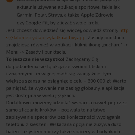
USŁUGI
aktualnie używane aplikacje sportowe, takie jak
Garmin, Polar, Strava, a także Apple Zdrowie
Systemy ERP
czy Google Fit, by zliczać swoje kroki.
SAP: autorskie rozwiązania
Jeśli chcesz dowiedzieć się więcej, odwiedź stronę:
http
BPX Banking eXcellence
s://kilometrydlaprzyladka.activy.app
. Zasady punktacji
znajdziesz również w aplikacji: kliknij ikonę „pucharu” ->
BPX Strategic Data Connectors
Menu -> Zasady i punktacja.
Rozwiązania Revenue Growth Managament
To jeszcze nie wszystko!
Zachęcamy Cię
Systemy BI
do podzielenia się tą akcją ze swoimi bliskimi
Zarządzanie danymi podstawowymi
i znajomymi. Im więcej osób się zaangażuje, tym
większa szansa na osiągnięcie celu – 600 000 zł. Warto
Planowanie i budżetowanie w Qlik
pamiętać, że wyzwanie ma zasięg globalny, a aplikacja
Tricentis Tosca
jest dostępna w wielu językach.
Rozwiązania chmurowe i SaaS
Dodatkowo, możemy udzielać wsparcia nawet poprzez
Szkolenia
samo zliczanie kroków – pozwala to na łatwe
BRANŻE
zapisywanie spacerów bez konieczności wyciągania
telefonu z kieszeni. Wskazana opcja nie zużywa dużo
FMCG
baterii, a system mierzy także spacery w budynkach –