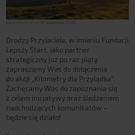
ERP
SAP
Data utworzenia:
30 kwietnia 2025
SAP S/4HANA
Fuzje i przejęcia
Drodzy Przyjaciele, w imieniu Fundacji
Infor
Lepszy Start, jako partner
enova365
strategiczny już po raz piąty
enova365 – Kadry i Płace
zapraszamy Was do dołączenia
BPX Smart Support Center
do akcji „Kilometry dla Przylądka”.
Teta
Zachęcamy Was do zapoznania się
Teta HR
Teta ME
z celem inicjatywy oraz śledzeniem
Triva
nadchodzących komunikatów –
PRODUKTY BI
będzie się działo!
Qlik