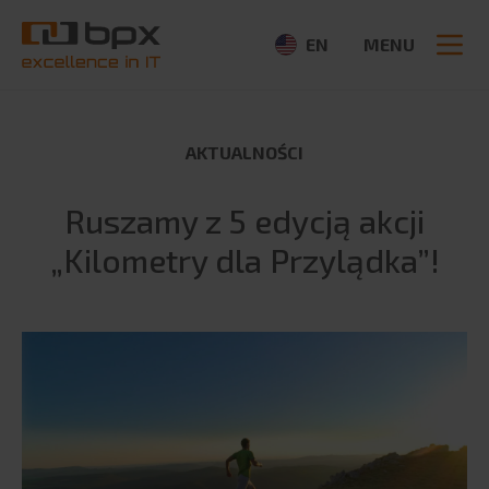
EN
MENU
AKTUALNOŚCI
O NAS
Ruszamy z 5 edycją akcji
O firmie
„Kilometry dla Przylądka”!
Szukaj:
Aktualności
CSR
Partnerzy
Ogłoszenia
Media
OFERTA