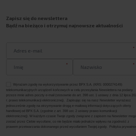
Zapisz się do newslettera
Bądź na bieżąco i otrzymuj najnowsze aktualności
*
*
*
Wyrażam zgodę na wykorzystywanie przez BPX S.A. (KRS: 0000274149)
telekomunikacyjnych urządzeń końcowych w celu przesyłania Newslettera na podany
przeze mnie adres poczty e-mail (stosownie do art. 398 ust. 1 ustawy z dnia 12 lipca 20
r. prawo telekomunikacji elektronicznej). Zapisując się na nasz Newsletter wyrażasz
jednocześnie zgodę na otrzymywanie drogą e-mailową informacji dotyczących oferty
handlowej od BPX S.A. (zgodnie z art. 398 ust. 2 ustawy prawo komunikacji
elektronicznej). W każdym czasie Twoje zgody związane z zapisem na Newsletter mog
zostać przez Ciebie wycofane, co nie będzie miało jednakże wpływu na zgodność z
prawem przetwarzania dokonanego przed wycofaniem Twojej zgody.
Polityka prywatno