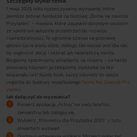
Szczegóły wydarzenia
HR Vizion Pro
1 maja 2025 roku rozpoczynamy wyzwanie, które
Power BI
pomoże zebrać fundusze na budowę „Domu na zawsze
Semarchy
Przylądek” – miejsca, które zapewni dorosłym osobom
K4 Analytics
ze spektrum autyzmu przestrzeń do rozwoju
Inphinity
i samodzielności. To ogromna szansa na poprawę
jakości życia wielu osób, dlatego tak ważne jest dla nas,
Vizlib
by nagłośnić akcję i zebrać jak największą kwotę.
Snowflake
Biegajmy, spacerujmy, wsiadajmy na rowery – za każdy
Proof of concept
pokonany kilometr przekażemy złotówkę na ten
BI Outsourcing
wspaniały cel! Każdy krok, każdy kilometr to nasza
cegiełka do budowy wyjątkowego
Domu Na Zawsze Prz
BI Smart City solutions
ylądek
.
ROZWIĄZANIA RGM
Jak dołączyć do wyzwania?
Pobierz aplikację „Activy” na swój telefon,
Visualfabriq
zarejestruj lub zaloguj się.
Produkty integracyjne
Wybierz „Kilometry dla Przylądka 2025” z listy
Globalny zasięg i doświadczenie
otwartych wyzwań.
Wsparcie eksperckie
Dostosuj ustawienia aplikacji. Możesz połączyć