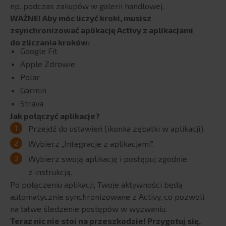
np. podczas zakupów w galerii handlowej.
Produkcja
WAŻNE! Aby móc liczyć kroki, musisz
Finanse
zsynchronizować aplikację Activy z aplikacjami
Przemysł
do zliczania kroków:
Google Fit
Logistyka
Apple Zdrowie
Automotive
Polar
Retail
Garmin
e-commerce
Strava
HR
Jak połączyć aplikacje?
Kontroling
Przejdź do ustawień (ikonka zębatki w aplikacji).
Wybierz „Integracje z aplikacjami”.
CASE STUDIES
Wybierz swoją aplikację i postępuj zgodnie
AKADEMIA BPX
z instrukcją.
Po połączeniu aplikacji, Twoje aktywności będą
Webinary
automatycznie synchronizowane z Activy, co pozwoli
Szkolenia
na łatwe śledzenie postępów w wyzwaniu.
Teraz nic nie stoi na przeszkodzie! Przygotuj się,
Encyklopedia